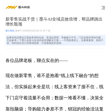
新零售实战干货｜墨斗AI全域店效倍增，帮品牌跳出
增长瓶颈
墨斗科技
发布于 2026年02月23日 15:44
广东
如果你的品牌也正面临客资转化低、私域运营弱、导购能力不均、门店业绩停滞的问题，
不妨参考一下墨斗这套AI全域店效倍增解决方案——不用急着投入，先看看案例、拆拆干
货，找到适合自己的落地思路，才是最稳妥的选择。
各位品牌老板，聊点实在的——
现在做新零售，谁不是抱着“线上线下融合”的想
法，但实操起来全是坑：线上客资来了接不住，线
下门店守着流量不会用；数据一堆看不懂，决策全
靠拍脑袋；导购能力参差不齐，销冠的经验没法复