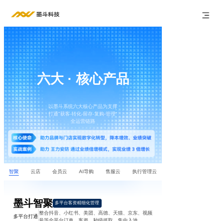
六大 · 核心产品
以墨斗系统六大核心产品为支撑
打通"获客-转化-留存-复购-管理"
全运营链路
智聚
云店
会员云
AI导购
售服云
执行管理云
墨斗智聚
多平台客资精细化管理
整合抖音、小红书、美团、高德、天猫、京东、视频
多平台打通
号等全平台订单、客资，秒级抓取，集中入池